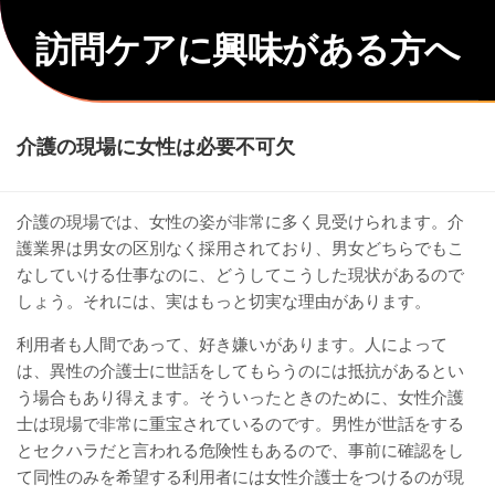
Skip
to
訪問ケアに興味がある方へ
content
介護の現場に女性は必要不可欠
介護の現場では、女性の姿が非常に多く見受けられます。介
護業界は男女の区別なく採用されており、男女どちらでもこ
なしていける仕事なのに、どうしてこうした現状があるので
しょう。それには、実はもっと切実な理由があります。
利用者も人間であって、好き嫌いがあります。人によって
は、異性の介護士に世話をしてもらうのには抵抗があるとい
う場合もあり得えます。そういったときのために、女性介護
士は現場で非常に重宝されているのです。男性が世話をする
とセクハラだと言われる危険性もあるので、事前に確認をし
て同性のみを希望する利用者には女性介護士をつけるのが現