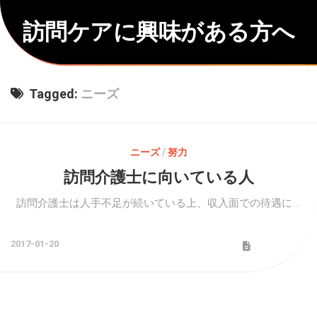
Skip
to
訪問ケアに興味がある方へ
content
Tagged:
ニーズ
ニーズ
/
努力
訪問介護士に向いている人
訪問介護士は人手不足が続いている上、収入面での待遇に...
2017-01-20