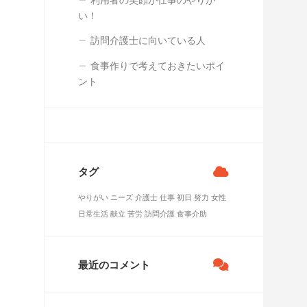
利用者の笑顔が仕事のやりが
い！
訪問介護士に向いている人
食事作りで考えておきたいポイ
ント
タグ
やりがい
ニーズ
介護士
仕事
初日
努力
女性
日常生活
献立
苦労
訪問介護
食事介助
最近のコメント