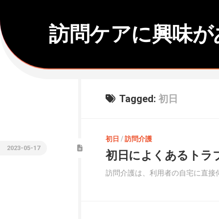
Skip
to
content
訪問ケアに興味が
Tagged:
初日
初日
/
訪問介護
2023-05-17
初日によくあるトラ
訪問介護は、利用者の自宅に直接伺